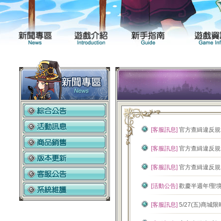
新聞專區
遊戲介紹
[客服訊息]
官方查緝違反規章
[客服訊息]
官方查緝違反規章
[客服訊息]
官方查緝違反規章
[活動公告]
歡慶半週年!聖境
[客服訊息]
5/27(五)商