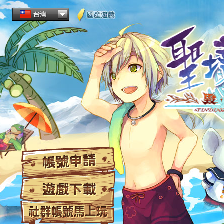
帳
遊
社