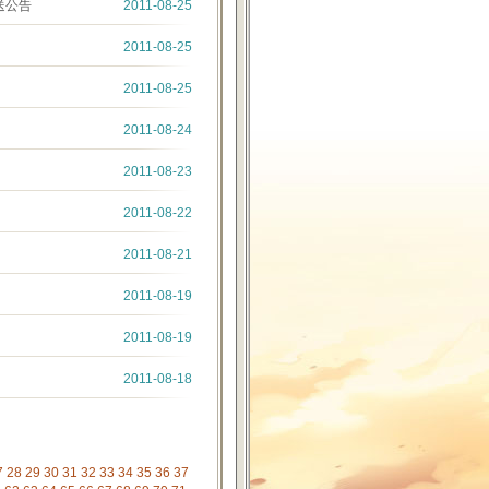
送公告
2011-08-25
2011-08-25
2011-08-25
2011-08-24
2011-08-23
2011-08-22
2011-08-21
2011-08-19
2011-08-19
2011-08-18
7
28
29
30
31
32
33
34
35
36
37