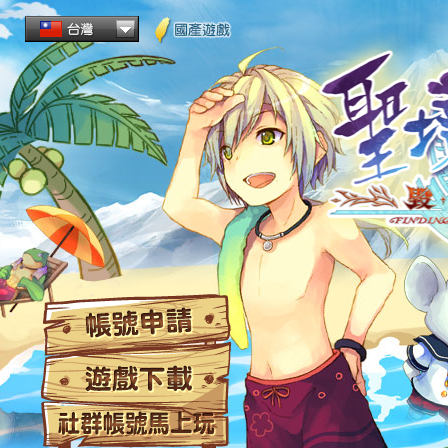
帳
遊
社