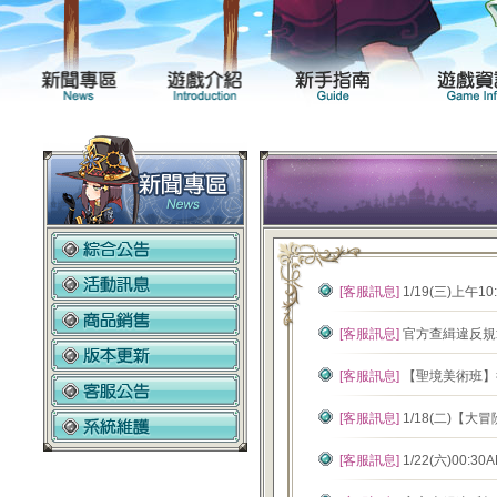
新聞專區
遊戲介紹
[客服訊息]
1/19(三)上
[客服訊息]
官方查緝違反規章
[客服訊息]
【聖境美術班】
[客服訊息]
1/18(二)【
[客服訊息]
1/22(六)00: