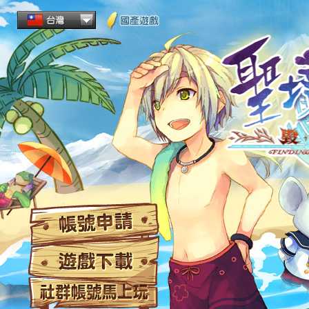
帳
遊
社