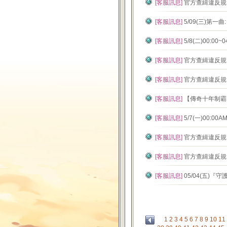
[客服訊息]
官方查緝違反規
[客服訊息]
5/09(三)第
[客服訊息]
5/8(二)00:
[客服訊息]
官方查緝違反規
[客服訊息]
官方查緝違反規
[客服訊息]
【傳奇十年制霸
[客服訊息]
5/7(一)00:
[客服訊息]
官方查緝違反規
[客服訊息]
官方查緝違反規
[客服訊息]
05/04(五)
1
2
3
4
5
6
7
8
9
10
11