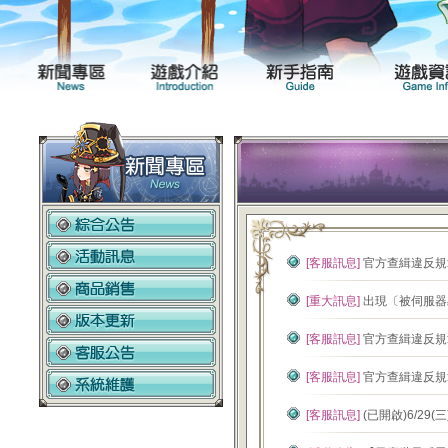
新聞專區
遊戲介紹
[客服訊息]
官方查緝違反規章
[重大訊息]
出現〔被伺服器
[客服訊息]
官方查緝違反規章
[客服訊息]
官方查緝違反規章
[客服訊息]
(已開啟)6/29