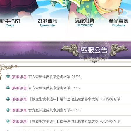
聞專區
遊戲介紹
新手指南
遊戲資訊
[客服訊息]
官方查緝違反規章懲處名單-06/08
[客服訊息]
官方查緝違反規章懲處名單-06/07
[客服訊息]
【歡慶聖境半週年】端午連假上線驚喜拿大獎! -6/6得獎名單
[客服訊息]
官方查緝違反規章懲處名單-06/06
[客服訊息]
【歡慶聖境半週年】端午連假上線驚喜拿大獎! -6/5得獎名單