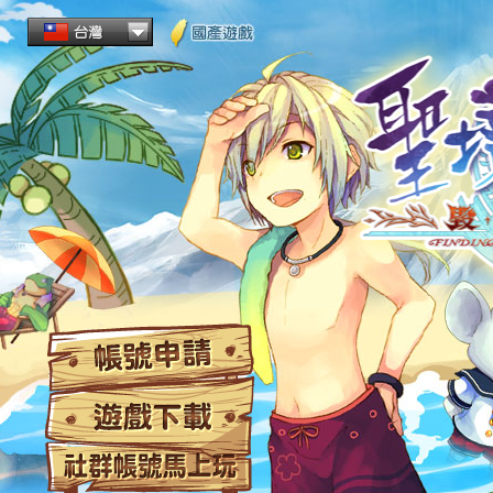
帳
遊
社