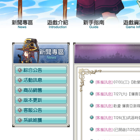
新聞專區
遊戲介紹
[客服訊息]
07/31(三)
[客服訊息]
7/27(六)【
[客服訊息]
歡慶 彌賽亞新
[客服訊息]
7/26(五)武
[客服訊息]
(已開啟)7/25(