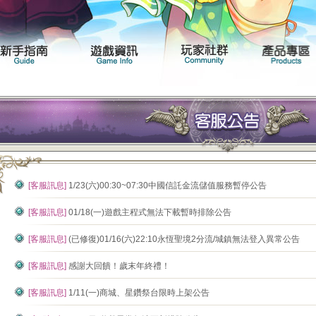
聞專區
遊戲介紹
新手指南
遊戲資訊
[客服訊息]
1/23(六)00:30~07:30中國信託金流儲值服務暫停公告
[客服訊息]
01/18(一)遊戲主程式無法下載暫時排除公告
[客服訊息]
(已修復)01/16(六)22:10永恆聖境2分流/城鎮無法登入異常公告
[客服訊息]
感謝大回饋！歲末年終禮！
[客服訊息]
1/11(一)商城、星鑽祭台限時上架公告