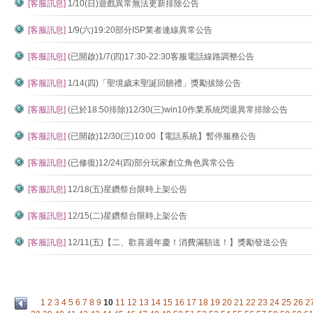
[客服訊息]
1/10(日)遊戲異常無法更新排除公告
[客服訊息]
1/9(六)19:20部分ISP業者連線異常公告
[客服訊息]
(已開啟)1/7(四)17:30-22:30客服電話線路調整公告
[客服訊息]
1/14(四)「聖境歲末聖誕回饋禮」獎勵拔除公告
[客服訊息]
(已於18:50排除)12/30(三)win10作業系統閃退異常排除公告
[客服訊息]
(已開啟)12/30(三)10:00【電話系統】暫停服務公告
[客服訊息]
(已修復)12/24(四)部分玩家創立角色異常公告
[客服訊息]
12/18(五)星鑽祭台限時上架公告
[客服訊息]
12/15(二)星鑽祭台限時上架公告
[客服訊息]
12/11(五)【二、歡喜週年慶！消費滿額送！】獎勵發送公告
1
2
3
4
5
6
7
8
9
10
11
12
13
14
15
16
17
18
19
20
21
22
23
24
25
26
2