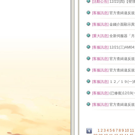
[活動公告]
12/22(四)
[客服訊息]
官方查緝違反規章
[客服訊息]
金錢介面顯示異
[重大訊息]
全新伺服器「月
[客服訊息]
12/21(三)A
[客服訊息]
官方查緝違反規章
[客服訊息]
官方查緝違反規章
[客服訊息]
１２／１９(一
[客服訊息]
(已修復)12/
[客服訊息]
官方查緝違反規章
1
2
3
4
5
6
7
8
9
10
11