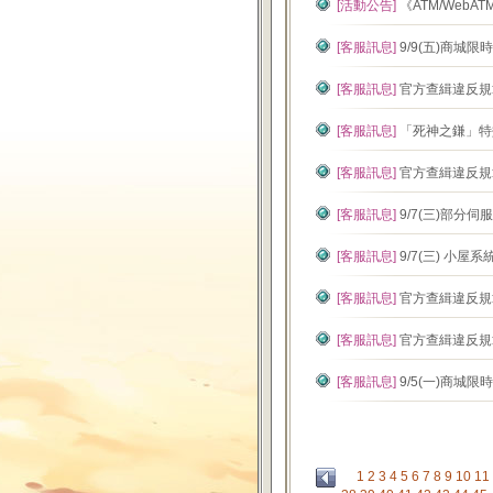
[活動公告]
《ATM/Web
[客服訊息]
9/9(五)商城
[客服訊息]
官方查緝違反規章
[客服訊息]
「死神之鎌」特
[客服訊息]
官方查緝違反規章
[客服訊息]
9/7(三)部分
[客服訊息]
9/7(三) 小屋
[客服訊息]
官方查緝違反規章
[客服訊息]
官方查緝違反規章
[客服訊息]
9/5(一)商城
1
2
3
4
5
6
7
8
9
10
11