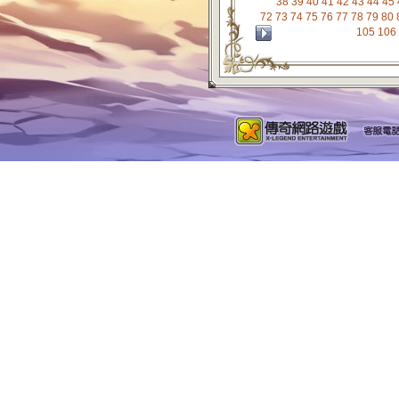
38
39
40
41
42
43
44
45
72
73
74
75
76
77
78
79
80
105
106