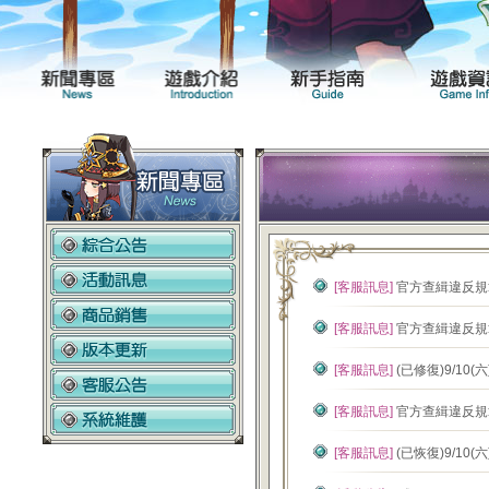
新聞專區
遊戲介紹
[客服訊息]
官方查緝違反規章
[客服訊息]
官方查緝違反規章
[客服訊息]
(已修復)9/10
[客服訊息]
官方查緝違反規章
[客服訊息]
(已恢復)9/1