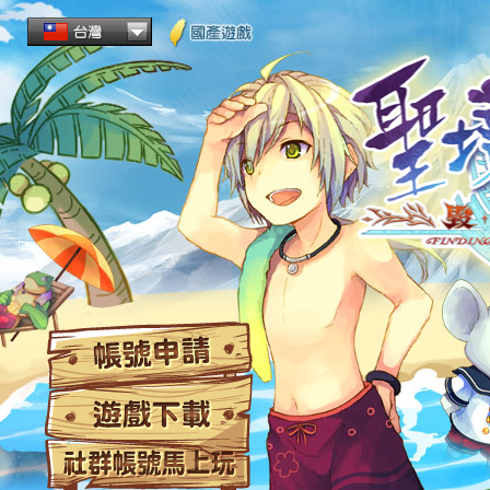
帳
遊
社