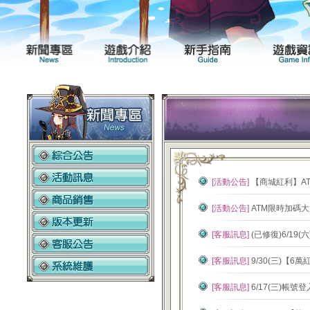
新聞專區
遊戲介紹
[活動公告]
【商城紅利】AT
[活動公告]
ATM限時加碼大
[客服訊息]
(已修復)6/1
[客服訊息]
9/30(三)【
[客服訊息]
6/17(三)帳號