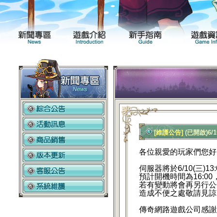
新聞專區
遊戲介紹
[維護公告]
(已開啟)6/
各位親愛的玩家們您好
伺服器將於6/10
(三)1
預計開機時間為16:00
若有變動將會再另行公
造成不便之處敬請見諒
傳
奇網路遊戲公司感謝