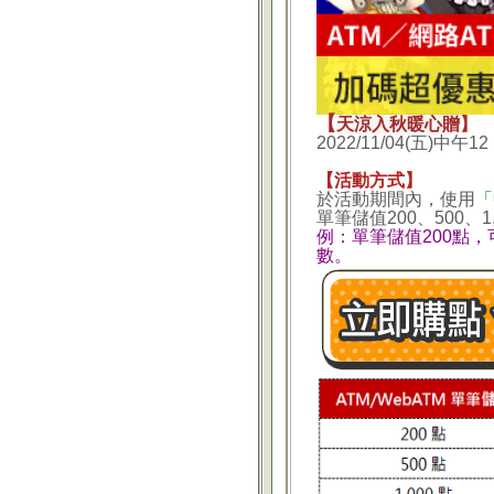
【
天涼入秋暖心贈
】
2022/11/04(五)中午1
【活動方式】
於活動期間內，使用
「
單筆儲值200、500、
例：單筆儲值200點，
數。