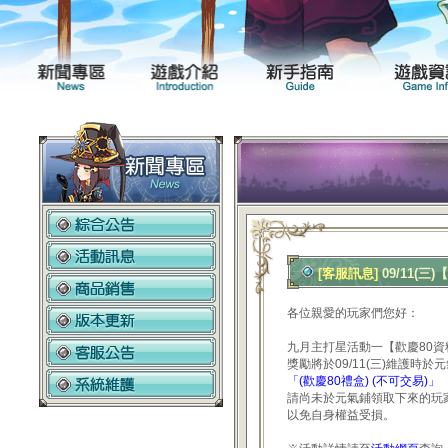
新聞專區
遊戲介紹
[客服訊息]
09/11
各位親愛的玩家們您好：
九月主打星活動一【歡慶80
獎勵將於09/11(三)維護時於
「(歡慶80禮盒) (不可交易)」
請尚未於元氣鋪領取下來的玩
以免自身權益受損。