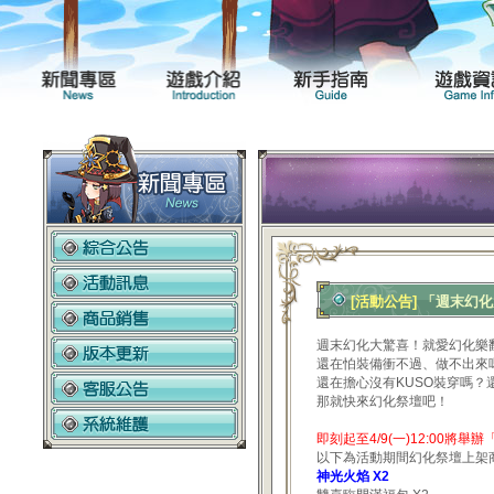
新聞專區
遊戲介紹
[活動公告]
「週末幻化
週末幻化大驚喜！就愛幻化樂
還在怕裝備衝不過、做不出來
還在擔心沒有KUSO裝穿嗎？
那就快來幻化祭壇吧！
即刻起至4/9(一)12:00
以下為活動期間幻化祭壇上架
神光火焰 X2