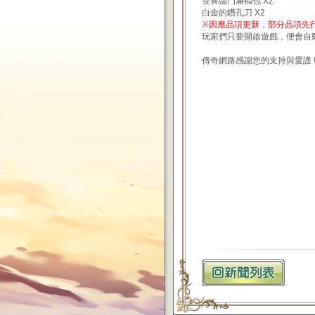
雙喜臨門滿福包 X2
白金的鑽孔刀 X2
※因應品項更新，部分品項先
玩家們只要開啟遊戲，便會自
傳奇網路感謝您的支持與愛護 