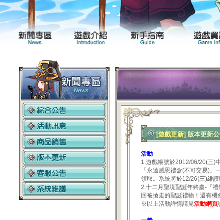
新聞專區
遊戲介紹
[遊戲更新]
版本更新公告2
活動
1.遊戲帳號於2012/06/20(
「永遠感恩禮盒(不可交易)」
領取。系統將於12/26(三)
2.十二月聖境聖誕年終慶-『禮物
回被搶走的聖誕禮物！還有機
※以上活動詳情請見
活動網頁