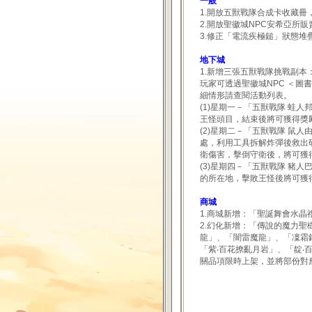
一般
1.開放五獸戰隊合成卡收藏冊，
2.開放聖徽城NPC安希亞所
3.修正「電流疾極鎚」狀態堆
地下城
1.新增三張五獸戰隊挑戰副本
玩家可透過聖徽城NPC ＜
細情形請查閱活動列表。
(1)星期一－「五獸戰隊 蛙
王怪頭目，結束後將可獲得獎
(2)星期二－「五獸戰隊 鼠
處，利用工具拆解炸彈後救出
衛傷害，擊倒守衛後，將可獲
(3)星期四－「五獸戰隊 豬
的所在地，擊敗王怪後將可獲
商城
1.商城新增：「聖誕舞會水
2.幻化新增：「傳說的魔力
龍」、「闇雷魔龍」、「凜霜銀
「紫‧百花撩亂月岩」、「靛‧
關品項限時上架，並將部份對