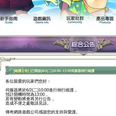
聞專區
遊戲介紹
新手指南
遊戲資訊
[維護公告]
(已開啟)6/2(二)10:00~13:00伺服器例行維護
各位親愛的玩家們您好：
伺服器將於6/2
(二)10:00進行例行維護，
預計開機時間為13:00，
若有變動將會再另行公告，
造成不便之處敬請見諒。
傳
奇網路遊戲公司感謝您的支持與愛護。