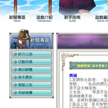
新聞專區
遊戲介紹
[遊戲更新]
版本更新公告2
商城
1.星鑽祭台新增：「
座騎」、「鈦晶的鑽孔
貴手染太極道袍」、「
士女裝」、「尊貴手染
狼神槍獵手裝」、「尊
黑」並將對應欄位商品
2.新品上架「星月無