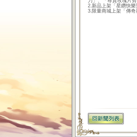
刀」、「尊貴玫瑰片剪
2.新品上架「星鑽快
3.限量商城上架「傳