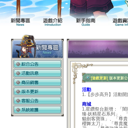
新聞專區
遊戲介紹
[遊戲更新]
版本更新公告2
活動
1.
【步步高升】活動開
商城
1.星鑽祭台新增：「
臻‧妖精
星石
系列
」、
貓劍客寶珠」、「尊貴
櫻舞太刀」、「尊貴魔