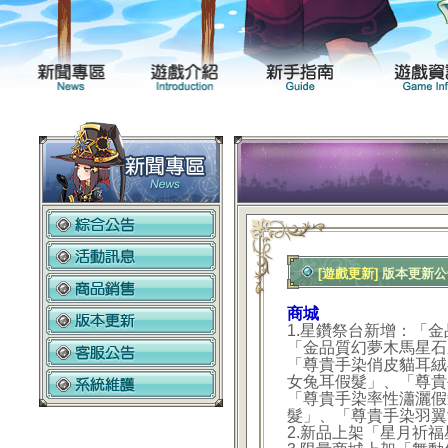
新聞專區
遊戲介紹
[遊戲更新]
版本更新公告2
商城
1.星鑽祭台新增：「
「金品質幻夢木馬星石
「尊貴手染俏皮貓耳絨
女兔耳假髮」、「尊貴
「尊貴手染率性瀟灑假
髮」、「尊貴手染羽翼
2.新品上架「星月祈