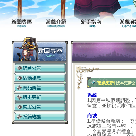
新聞專區
遊戲介紹
[遊戲更新]
版本更新公告2
系統
1.因應中秋假期調整，下週
留意，並預祝玩家們佳
商城
1.星鑽祭台新增：「
冰霜狐王戰鬥座騎」、
「全套愛戀月岩禮盒」