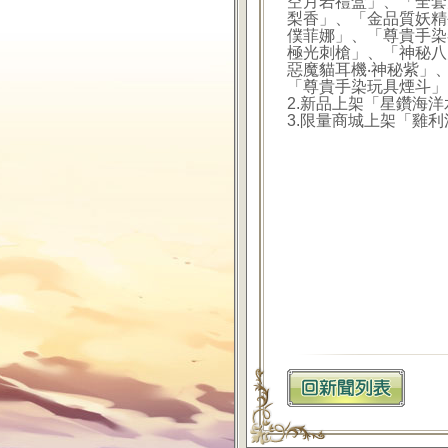
空月岩禮盒」、「全套
梨香」、「金品質妖精
僕菲娜」、「尊貴手染
極光刺槍」、「神秘八
惡魔貓耳機‧神秘紫」
「尊貴手染玩具煙斗」
2.新品上架「星鑽海
3.限量商城上架「雞