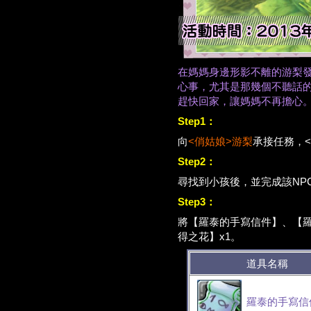
在媽媽身邊形影不離的游梨
心事，尤其是那幾個不聽話
趕快回家，讓媽媽不再擔心
Step1：
向
<俏姑娘>游梨
承接任務，
Step2：
尋找到小孩後，並完成該NP
Step3：
將【羅泰的手寫信件】、【羅
得之花】x1。
道具名稱
羅泰的手寫信