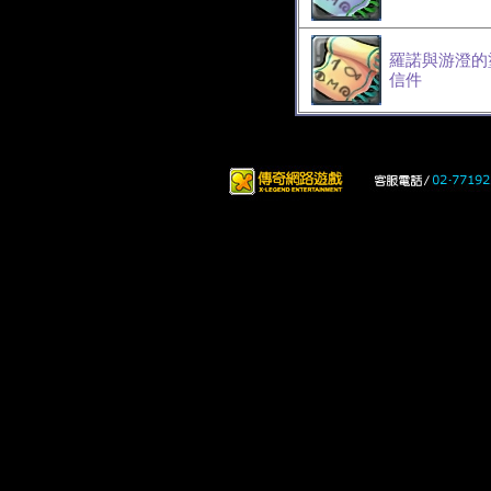
羅諾與游澄的
信件