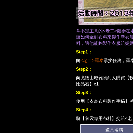
拿不定主意的<老二>羅泰在
該如何拿到布料來製作新衣
料，讓他能夠製作衣服給媽
Step1：
向
<老二>羅泰
承接任務，羅
Step2：
向戈德山域雜物商人購買【軟
比晶石】x1。
Step3：
使用
【衣裳布料製作手稿】
Step4：
將
【衣裳專用布料】
交給<老
道具名稱