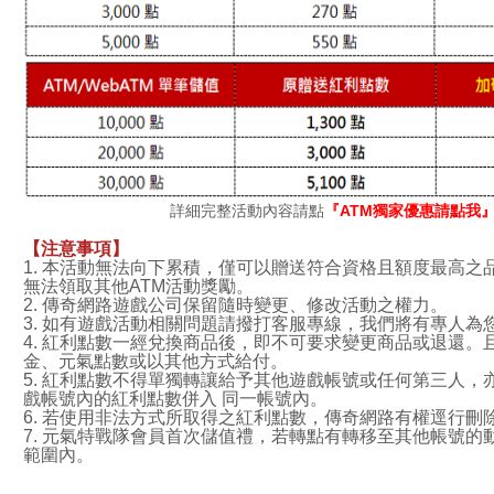
詳細完整活動內容請點
『ATM獨家優惠請點我
【注意事項】
1. 本活動無法向下累積，僅可以贈送符合資格且額度最高之
無法領取其他ATM活動獎勵。
2. 傳奇網路遊戲公司保留隨時變更、修改活動之權力。
3. 如有遊戲活動相關問題請撥打客服專線，我們將有專人為您服務：( 
4. 紅利點數一經兌換商品後，即不可要求變更商品或退還。
金、元氣點數或以其他方式給付。
5. 紅利點數不得單獨轉讓給予其他遊戲帳號或任何第三人，
戲帳號內的紅利點數併入 同一帳號內。
6. 若使用非法方式所取得之紅利點數，傳奇網路有權逕行刪
7. 元氣特戰隊會員首次儲值禮，若轉點有轉移至其他帳號的
範圍內。