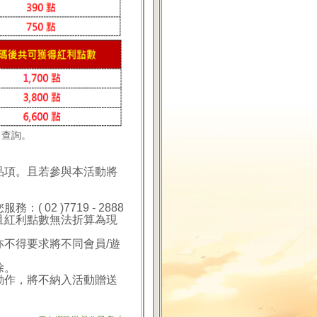
』
查詢。
品項。且若參與本活動將
02 )7719 - 2888
且紅利點數無法折算為現
亦不得要求將不同會員/遊
除。
動作，將不納入活動贈送