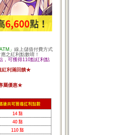
止
ATM」
線上儲值付費方式
得相對應之紅利點數唷！
點，可獲得110點紅利點
儲值紅利滿回饋★
專屬優惠★