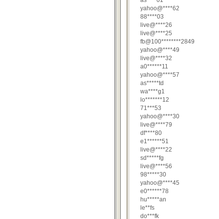
as****61
yahoo@****62
88****03
live@****26
live@****25
fb@100********2849
yahoo@****49
live@****32
a0******11
yahoo@****57
as*****td
wa****g1
lo*******12
71***53
yahoo@****30
live@****79
df****80
e1******51
live@****22
sd*****fg
live@****56
98*****30
yahoo@****45
e0******78
hu*****an
le**fs
do***fk