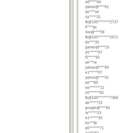
ad*****da
yahoo@****61
ds****sh
ca*****31
fb@100********2737
li****gc
live@****58
fb@100********2971
ds****33
gamer@****15
d1******67
f2*****82
ye***re
yahoo@****60
e1******07
yahoo@****01
pe***85
wo*******11
mi*******56
fb@100********7366
de******23
google@****81
la******23
e1******50
hu***tb
p0*******71