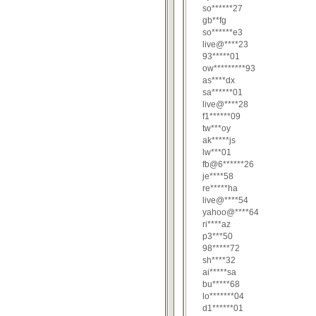
so******27
gb**fg
so******e3
live@****23
93*****01
ow*********93
as****dx
sa******01
live@****28
f1******09
tw***oy
ak*****js
lw***01
fb@6******26
je****58
re*****ha
live@****54
yahoo@****64
ri****az
p3***50
98*****72
sh****32
ai*****sa
bu*****68
lo*******04
d1******01