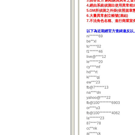
3.由非官方 網站購買異常之金
4.經由系統偵測出使用異常程
5.GM所偵測之外掛(依照規章懲
6.大量異常創立帳號(凍結)
7.不法角色名稱、進行商業宣
以下為近期經官方查緝違反以上
ni******69
be**xl
to*****02
f1******46
live@****12
le******20
cy****mf
hd***rt
ki*****gj
ew***23
fb@7******13
na****dn
yahoo@****22
fb@100********6903
or****u3
fb@100********4062
la*******23
87****78
cc**nk
aj*****ck