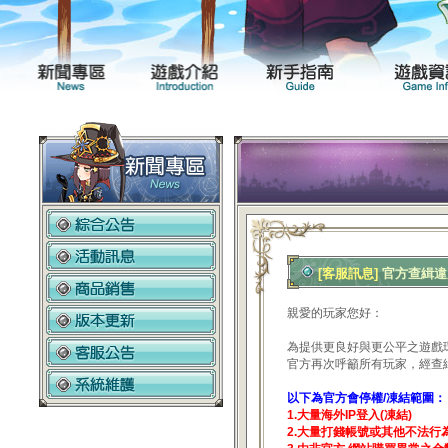
新聞專區
遊戲介紹
[客服訊息]
官方查緝違反
親愛的玩家您好：
為提供更良好與更公平之遊戲
官方再次呼籲所有玩家，經查
以下為官方會停權/凍結範圍：
1.大量海外IP登入(凍結)
2.大量打錢帳號或其他不法行為