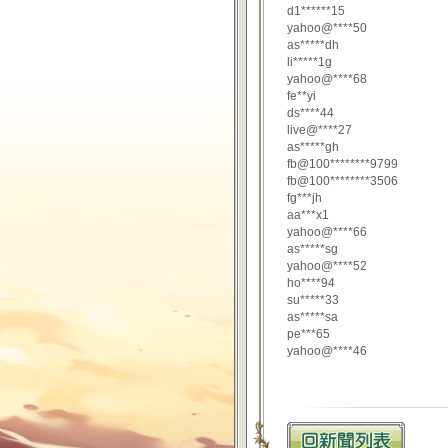
d1******15
yahoo@****50
as*****dh
li*****1g
yahoo@****68
fe**yi
ds****44
live@****27
as*****gh
fb@100********9799
fb@100********3506
fg***jh
aa***x1
yahoo@****66
as*****sg
yahoo@****52
ho****94
su*****33
as*****sa
pe***65
yahoo@****46