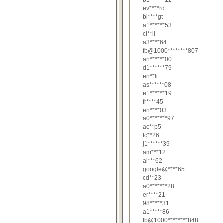
b1******12
ev****rd
bi****gt
a1******53
cl**li
a3****64
fb@1000********807
an******00
d1******79
en**li
as******08
e1******19
fr****45
en****03
a0*******97
ac**p5
fc**26
j1******39
am***12
ai***62
google@****65
cd**23
a0*******28
er****21
98*****31
a1*****86
fb@1000********848