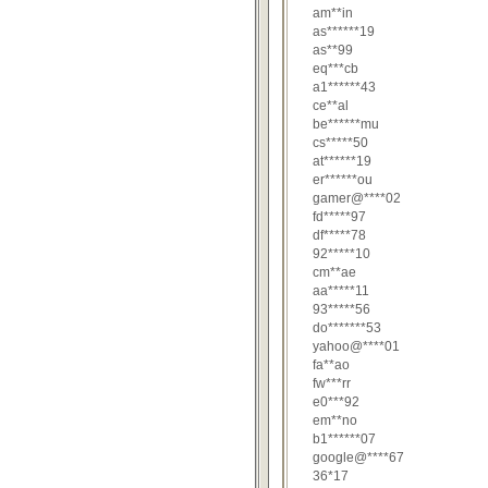
am**in
as******19
as**99
eq***cb
a1******43
ce**al
be******mu
cs*****50
at******19
er******ou
gamer@****02
fd*****97
df*****78
92*****10
cm**ae
aa*****11
93*****56
do*******53
yahoo@****01
fa**ao
fw***rr
e0***92
em**no
b1******07
google@****67
36*17