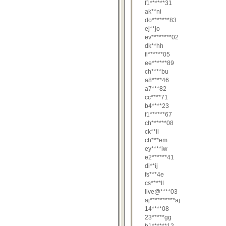
f1******31
ak**ni
do*******83
ej**jo
ev********02
dk**hh
fl******05
ee******89
ch****bu
a8****46
a7***82
cc****71
b4****23
f1******67
ch******08
ck**ii
ch***em
ey****iw
e2******41
di**ij
fs***4e
cs****ll
live@****03
aj**********aj
14****08
23*****gg