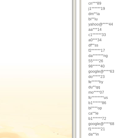
cn***89
j1******19
dm**ia
bi**iu
yahoo@****44
aa***14
c1******33
a0***34
df**ss
f2******17
da*******ng
55****26
98*****40
google@****63
do*****23
fe*****hy
du**qq
mo****07
fo********us
b1******86
bl****op
ca**le
b1******72
google@****68
f1******21
da**in