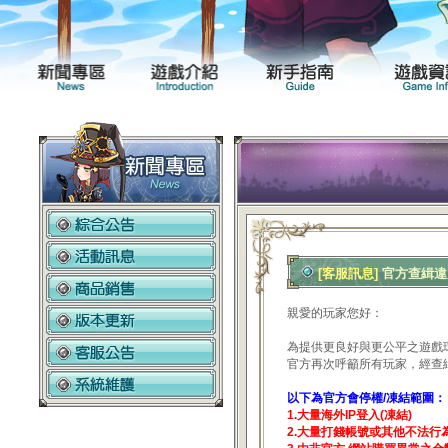
新聞專區
遊戲介紹
[客服訊息]
官方查緝違反
親愛的玩家您好：
為提供更良好與更公平之遊戲
官方再次呼籲所有玩家，經查
以下為官方會停權/凍結範圍：
1.大量海外IP登入(凍結)
2.大量打錢帳號或其他不法行為