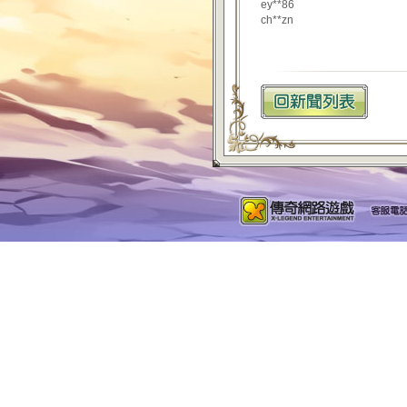
ey**86
ch**zn