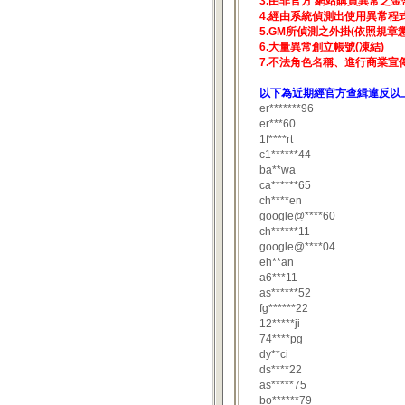
3.由非官方 網站購買異常之金
4.經由系統偵測出使用異常程
5.GM所偵測之外掛(依照規章懲
6.大量異常創立帳號(凍結)
7.不法角色名稱、進行商業宣
以下為近期經官方查緝違反以上
er*******96
er***60
1f****rt
c1******44
ba**wa
ca******65
ch****en
google@****60
ch******11
google@****04
eh**an
a6***11
as******52
fg******22
12*****ji
74****pg
dy**ci
ds****22
as*****75
bo******79