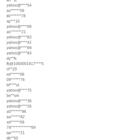
an**jc
yahoo@****54
as******56
kk*******78
sp***10
yahoo@****68
as*******21
yahoo@****83
yahoo@****42
yahoo@****89
yahoo@****93
dy**fs
fb@1000001817****5
ct**20
xd******08
09******76
bf****ut
yahoo@****75
be**sm
yahoo@****38
yahoo@****26
a0*******96
aa******82
xd******09
78*************69
qa******21
dk**50