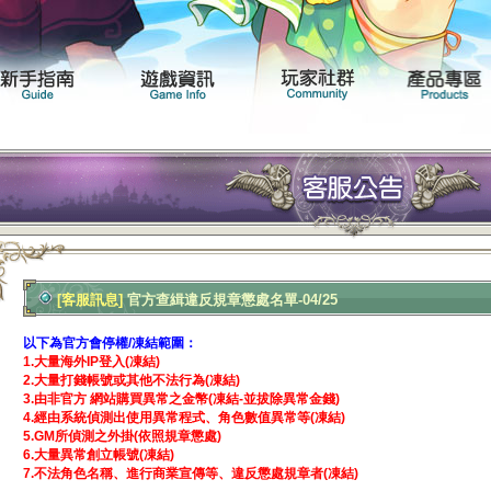
聞專區
遊戲介紹
新手指南
遊戲資訊
[客服訊息]
官方查緝違反規章懲處名單-04/25
以下為官方會停權/凍結範圍：
1.大量海外IP登入(凍結)
2.大量打錢帳號或其他不法行為(凍結)
3.由非官方 網站購買異常之金幣(凍結-並拔除異常金錢)
4.經由系統偵測出使用異常程式、角色數值異常等(凍結)
5.GM所偵測之外掛(依照規章懲處)
6.大量異常創立帳號(凍結)
7.不法角色名稱、進行商業宣傳等、違反懲處規章者(凍結)