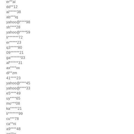
er**ai
dd**12
al*****38
ab***iq
yahoo@****98
sh****28
yahoo@****59
li*******72
er*****23
q3*****80
09******21
ga*******03
af******31
ax****xx
dl**zm
41****23
yahoo@****45
yahoo@****33
e5****49
uy****65
mo***08
ka*****21
li*******99
cu***78
ca**ni
a9****48