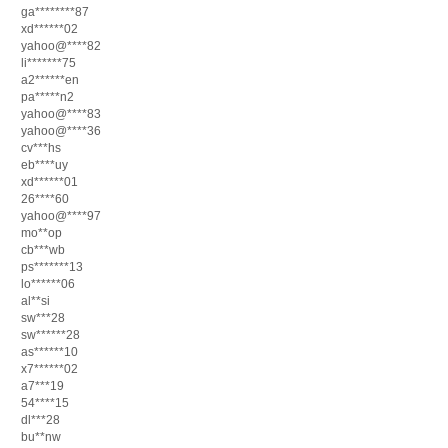
ga********87
xd******02
yahoo@****82
li*******75
a2******en
pa*****n2
yahoo@****83
yahoo@****36
cv***hs
eb****uy
xd******01
26****60
yahoo@****97
mo**op
cb***wb
ps*******13
lo******06
al**si
sw***28
sw******28
as******10
x7******02
a7***19
54****15
dl***28
bu**nw