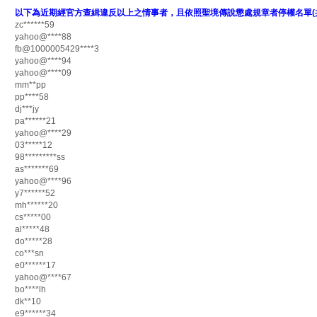
以下為近期經官方查緝違反以上之情事者，且依照聖境傳說懲處規章者停權名單(共1
zc******59
yahoo@****88
fb@1000005429****3
yahoo@****94
yahoo@****09
mm**pp
pp****58
dj***jy
pa******21
yahoo@****29
03*****12
98*********ss
as*******69
yahoo@****96
y7******52
mh******20
cs*****00
al*****48
do*****28
co***sn
e0******17
yahoo@****67
bo****lh
dk**10
e9******34