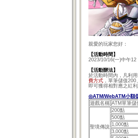
親愛的玩家您好：
【活動時間】
2023/10/16(一)中午1
【活動辦法】
於活動時間內，凡利用
費方式
，單筆儲值200、5
即可獲得相對應之紅利
◎ATM/WebATM小
遊戲名稱
ATM單筆儲
200點
500點
1,000點
聖境傳說
3,000點