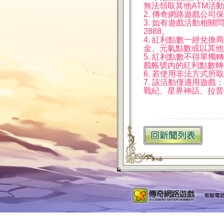
無法領取其他ATM活
2. 傳奇網路遊戲公
3. 如有遊戲活動相關問
2888。
4. 紅利點數一經兌
金、元氣點數或以其他
5. 紅利點數不得單
戲帳號內的紅利點數轉
6. 若使用非法方式
7. 該活動僅適用遊
戰紀、星界神話、拉普