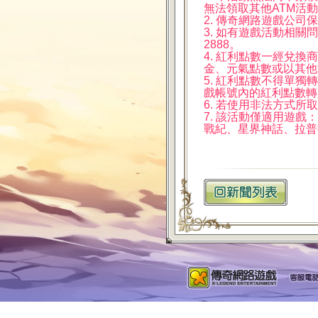
無法領取其他ATM活
2. 傳奇網路遊戲公
3. 如有遊戲活動相關問
2888。
4. 紅利點數一經兌
金、元氣點數或以其他
5. 紅利點數不得單
戲帳號內的紅利點數轉
6. 若使用非法方式
7. 該活動僅適用遊
戰紀、星界神話、拉普