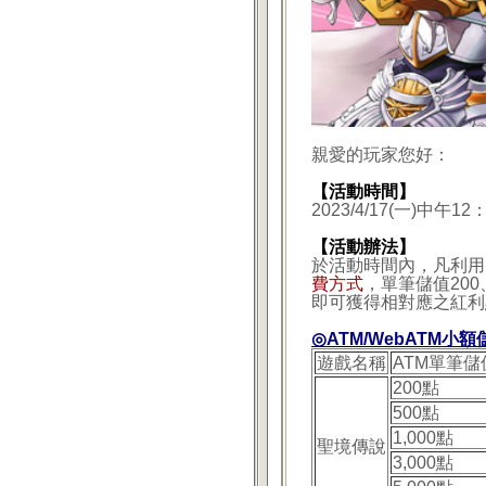
親愛的玩家您好：
【活動時間】
2023/4/17(一)中午12
【活動辦法】
於活動時間內，凡利用
費方式
，單筆儲值200、5
即可獲得相對應之紅利
◎ATM/WebATM小
遊戲名稱
ATM單筆儲
200點
500點
1,000點
聖境傳說
3,000點