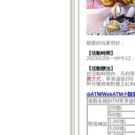
親愛的玩家您好：
【活動時間】
2023/2/20(一)中午12
【活動辦法】
於活動時間內，凡利用
費方式
，單筆儲值200、5
即可獲得相對應之紅利
◎ATM/WebATM小
遊戲名稱
ATM單筆儲
200點
500點
1,000點
聖境傳說
3,000點