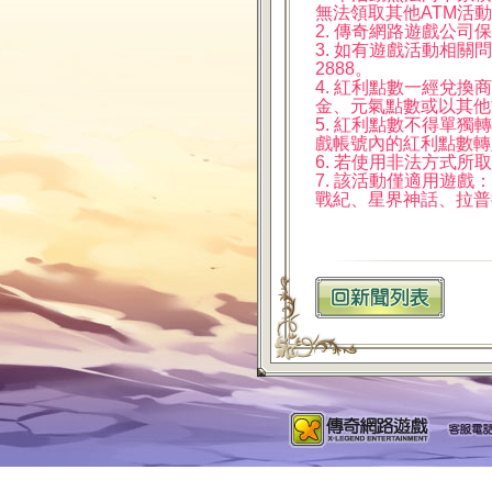
無法領取其他ATM活
2. 傳奇網路遊戲公
3. 如有遊戲活動相關問
2888。
4. 紅利點數一經兌
金、元氣點數或以其他
5. 紅利點數不得單
戲帳號內的紅利點數轉
6. 若使用非法方式
7. 該活動僅適用遊
戰紀、星界神話、拉普