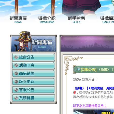
新聞專區
遊戲介紹
[活動公告]
《臉書》【
親愛的玩家您好：
《臉書》【✭戰魂覺醒、勇闖
畢
，請得獎的玩家們至元氣舖
再次感謝各位玩家的熱烈參與
以下為本活動得獎名單：