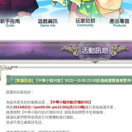
聞專區
遊戲介紹
新手指南
遊戲資訊
[客服訊息]
【中華小額付款】9/22(一)9:00-22:00設備維護暨服務暫
親愛的玩家您好：
為提供更良好的服務品質，
【中華小額付款(行動839)】
將於
2014/9/22(一)am09:00~pm22:00((共13小時)
進行系統維護作業，
維護期間【中華小額付款(行動839)】儲值系統將暫停交易服務，
建議玩家們暫時使用其它付費機制進行購點，
造成不便之處敬請見諒。