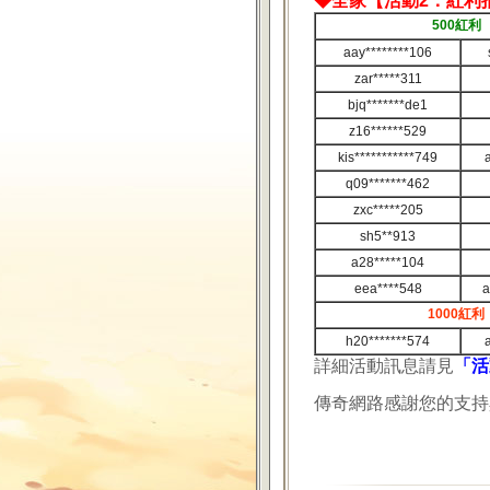
◆全家【活動2：紅利
500紅利
aay********106
zar*****311
bjq*******de1
z16******529
kis***********749
q09*******462
zxc*****205
sh5**913
a28*****104
eea****548
a
1000紅利
h20*******574
詳細活動訊息請見
「活
傳奇網路感謝您的支持