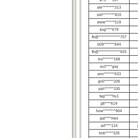
a73****167
ale********313
ss0********810
www******519
kog****679
fb@**************707
b09*******644
fb@**************925
lov*******168
su3****gay
ann*******633
gn0******206
yah******330
tag*****hu1
jj8****619
how********904
gal****mes
art****124
bob*****328