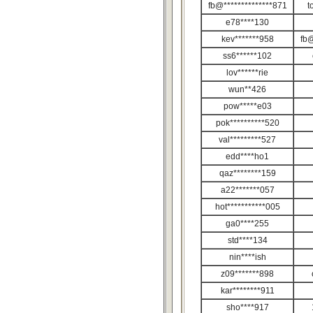
fb@**************871
t
e78****130
kev*******958
fb@
ss6******102
lov******rie
wun**426
pow*****e03
pok**********520
val*********527
edd****ho1
qaz********159
a22*******057
hot***********005
ga0****255
std****134
nin****ish
z09*******898
kar********911
sho****917