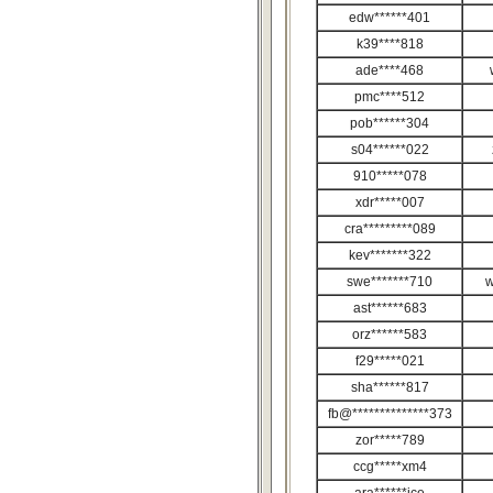
edw******401
k39****818
ade****468
pmc****512
pob******304
s04******022
910*****078
xdr*****007
cra*********089
kev*******322
swe*******710
w
ast******683
orz******583
f29*****021
sha******817
fb@**************373
zor*****789
ccg*****xm4