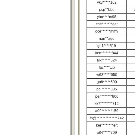
yk3*****162
pcp**bbo
yhn****m98
che*******get
oce******mmy
nan**ago
gh1****519
ken*******844
alk******524
fac****tub
w63*****050
gn8*****590
poi******385
pen*******806
kk7********712
a09*******159
fb@**************742
ker********ert
a84*****709