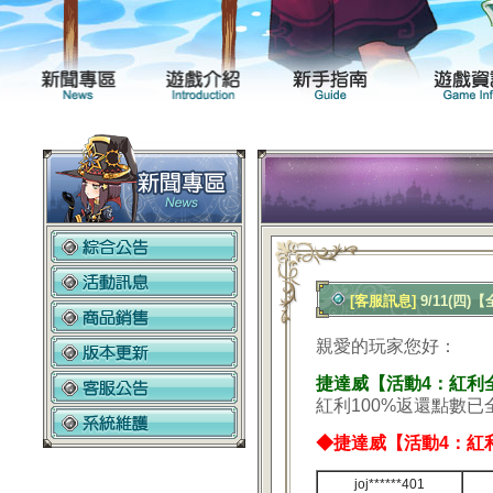
新聞專區
遊戲介紹
[客服訊息]
9/11(四
親愛的玩家您好：
捷達威【活動4：紅利
紅利100%返還點數
◆捷達威【活動4：紅
joj******401