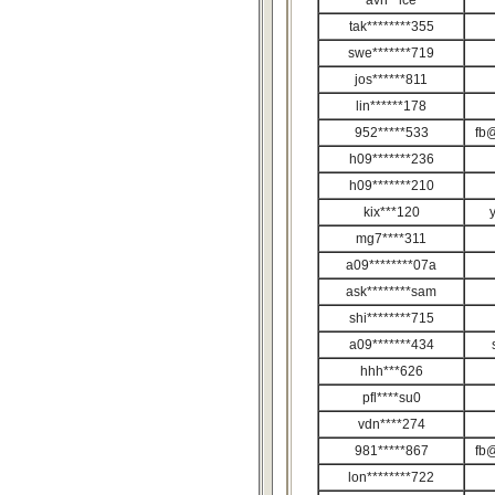
avn**ice
tak********355
swe*******719
jos******811
lin******178
952*****533
fb@
h09*******236
h09*******210
kix***120
mg7****311
a09********07a
ask********sam
shi********715
a09*******434
hhh***626
pfl****su0
vdn****274
981*****867
fb@
lon********722