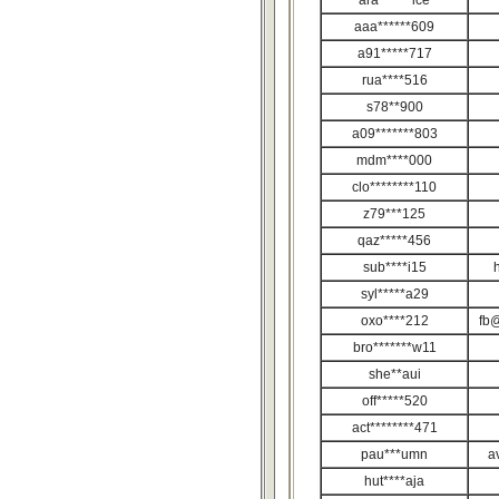
ara******ice
aaa******609
a91*****717
rua****516
s78**900
a09*******803
mdm****000
clo********110
z79***125
qaz*****456
sub****i15
syl*****a29
oxo****212
fb@
bro*******w11
she**aui
off*****520
act********471
pau***umn
a
hut****aja