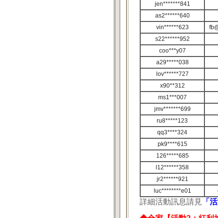
jen*******841
as2******640
vin******623
fb@
s22******952
coo***y07
a29*****038
lov******727
x90**312
ms1***007
jmv*******699
ru8*****123
qq3****324
pk9****615
126*****685
l12******358
jr2******921
luc********e01
詳細活動訊息請見
「活