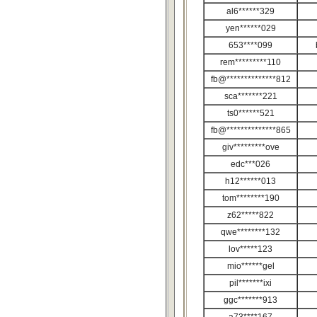
al6******329
yen******029
653****099
rem*********110
fb@**************812
sca*******221
ts0******521
fb@**************865
giv*********ove
edc***026
h12******013
tom********190
z62*****822
qwe********132
lov*****123
mio******gel
pil*******ixi
ggc*******913