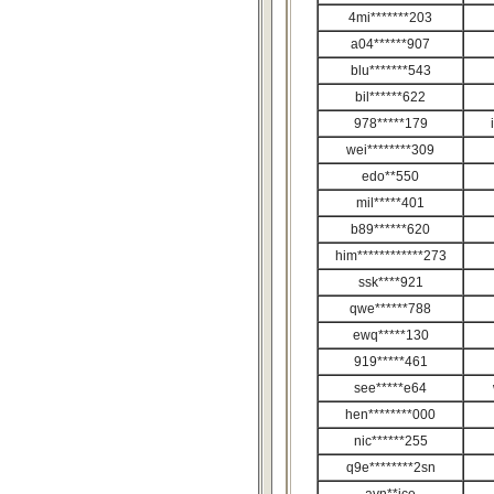
4mi*******203
a04******907
blu*******543
bil******622
978*****179
wei********309
edo**550
mil*****401
b89******620
him************273
ssk****921
qwe******788
ewq*****130
919*****461
see*****e64
hen********000
nic******255
q9e********2sn