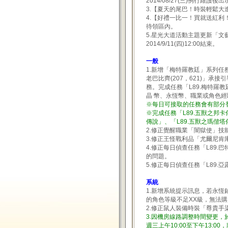
2014/08/27(三)例行維護後
3.【夏天的尾巴！時裝輕鬆
4.【好禮一比一！買就送紅利！】
待領區內。
5.星光大道活動主題更新「文藝復
2014/9/11(四)12:00結束。
一般
1.新增「梅特羅教廷」系列任
老巴比齊(207，621)」承
務。完成任務「L89.梅特
晶 幣、永恆幣、職業或角色
※每日可接取的任務會有部分
※完成任務「L89.五獸之邦卡
傳說」、「L89.五獸之瑪偕
2.修正覺醒職業「闇獄使」技
3.修正王怪戰利品「尤爾尼
4.修正每日偵查任務「L89.
的問題。
5.修正每日偵查任務「L89
系統
1.新增系統提示訊息，若永
的角色等級不足XX級，無法
2.修正鼠人裝備時裝「尊貴
3.因機房線路調整時間變更，於
週三上午10:00至下午13:0