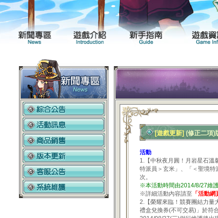
新聞專區
遊戲介紹
[遊戲更新]
(修正二項)版
活動
1.【中秋夜月圓！月岩星石
特派員＞玄米」、「＜聖境特派
次。
※本活動時間由2014/8/27維
※詳細活動內容請至
「活動網
2.【榮耀來臨！競賽團結力量
禮盒兌換券(不可交易)」於符合