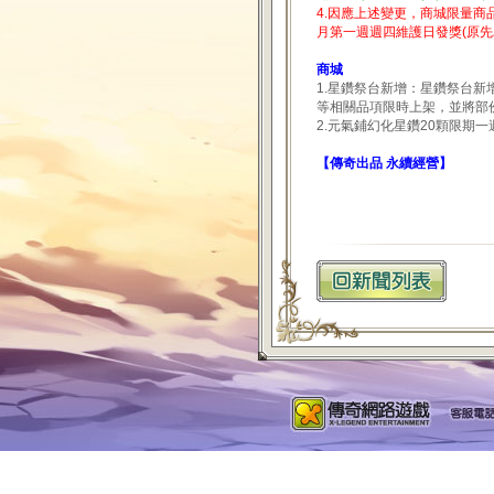
4.因應上述變更，商城限量商
月第一週週四維護日發獎(原
商城
1.星鑽祭台新增：星鑽祭台新
等相關品項限時上架，並將部
2.元氣鋪幻化星鑽20顆限期
【傳奇出品 永續經營】