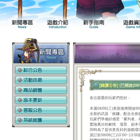
新聞專區
遊戲介紹
[維護公告]
(已開啟)08
各位親愛的玩家們您好：
本週08/06(三)更新後將開放
全新的武器「槍鐮」配合全新
玩家們準備好感受「審判者」
驚險萬分的劇情、場景、副本
同時為了提供更良好的遊戲環
原訂於08/06(三)10:00~1