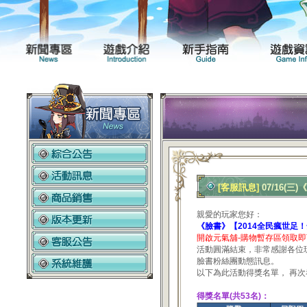
新聞專區
遊戲介紹
[客服訊息]
07/16(
親愛的玩家您好：
《臉書》【2014全民瘋世足！
開啟元氣舖-購物暫存區領取即
活動圓滿結束，非常感謝各位
臉書粉絲團動態訊息。
以下為此活動得獎名單， 再
得獎名單(共53名)：