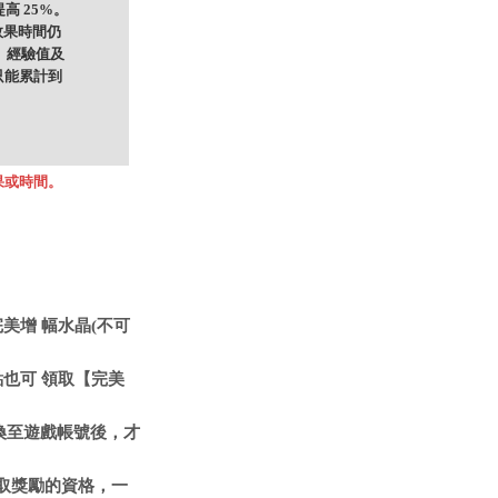
高 25%。
效果時間仍
 經驗值及
累計到
果或時間。
美增 幅水晶(不可
點也可 領取【完美
換至遊戲帳號後，才
領取獎勵的資格，一