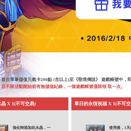
】
首次單筆儲值元氣卡200點 (含以上)至《聖境傳說》 遊戲帳號中，
，且不限活動開始前有無儲值紀錄，一個遊戲帳號僅限領 取一次。
 X 1(不可交易)
單日的永恆祝福 X 1(不可交
強化時添加此水晶，一
使用後，1天