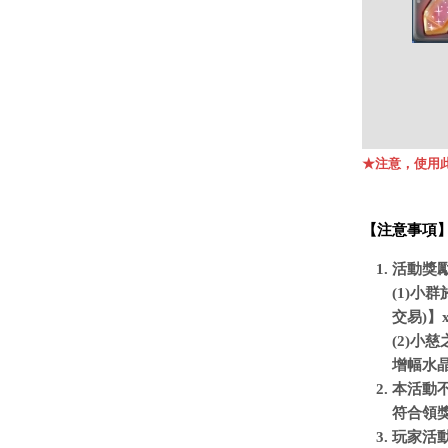
此
★注意，使用
【注意事項
活動獎
(1)小
交易)】
(2)小
增幅水晶
本活動
符合領
玩家活