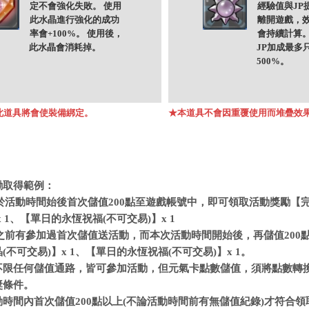
定不會強化失敗。 使用
經驗值與JP提
此水晶進行強化的成功
離開遊戲，
率會+100%。 使用後，
會持續計算。
水晶會消耗掉。
JP加成最多只能
500%。
此道具將會使裝備綁定。
★本道具不會因重覆使用而堆疊效
】
勵取得範例：
群於活動時間始後首次儲值200點至遊戲帳號中，即可領取活動獎勵【完
x 1、【單日的永恆祝福(不可交易)】x 1
慈之前有參加過首次儲值送活動，而本次活動時間開始後，再儲值200
(不可交易)】x 1、【單日的永恆祝福(不可交易)】x 1。
不限任何儲值通路，皆可參加活動，但元氣卡點數儲值，須將點數轉
獎條件。
動時間內首次儲值200點以上(不論活動時間前有無儲值紀錄)才符合