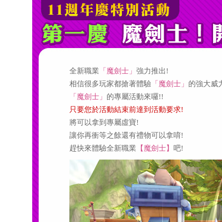
全新職業
「魔劍士」
強力推出!
相信很多玩家都搶著體驗
「魔劍士」
的強大威力
「魔劍士」
的專屬活動來囉!!
只要您於活動結束前達到活動要求!
將可以拿到專屬虛寶!
讓你再衝等之餘還有禮物可以拿唷!
趕快來體驗全新職業
【魔劍士】
吧!