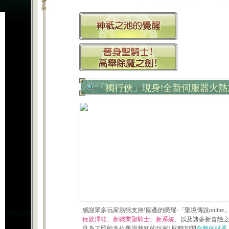
「獨行俠」現身!全新伺服器火熱
感謝眾多玩家熱情支持!國產的榮耀-「聖境傳說online
種族澤蛙、新職業聖騎士、新系統
、以及諸多新冒險
且為了照顧各位舊雨新知的玩家! 同時加開
全新伺服器