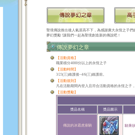
聖境傳說推出後人氣居高不下，為感謝廣大永恆之子們
夢幻獎勵 !讓我們一起為聖境創造新的傳說吧！
傳說夢幻之章
【活動資格】
職業積分4000分以上的永恆之子
【活動時間】
3/23(三)維護後~4/6(三)維護前。
【活動規則】
凡在活動期間內登入且符合活動資格的永恆之子
【活動獎勵】
獎品名稱
獎品圖示
傳說的冰霜虎座騎
騎乘狀