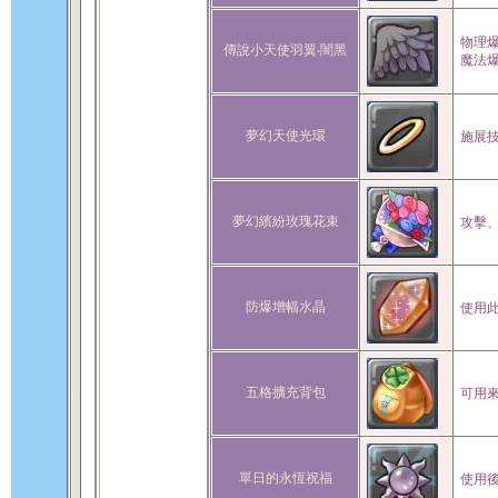
物理爆
傳說小天使羽翼‧闇黑
魔法爆
夢幻天使光環
施展技
夢幻繽紛玫瑰花束
攻擊、
防爆增幅水晶
使用此
五格擴充背包
可用
單日的永恆祝福
使用後